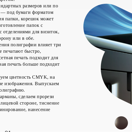
тандартных размеров или по
 — под бумаги форматом
ния папки, корешок может
зготовление папок с
 отделениями для визиток,
рону или в обе.
ения полиграфии влияет три
е печатают быстро,
сетная печать подходит для
ная печать больше подходит
зуем цветность CMYK, на
ые изображения. Выпускаем
полиграфию.
арманы, сделаем прорези
лицевой стороне, тиснение
минирование, нанесение