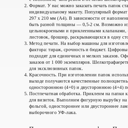
Формат. У нас можно заказать печать папок с
индивидуальному макету. Популярный формат
297 х 210 мм (А4). В зависимости от наполне
быть разной толщины — 0,5-2 см. Возможно и
цельнокроеными и приклеенными клапанами, с
листовок, брошюр, раскрывающихся в одну сто
Метод печати. На выбор машины для изготовл
фактора: тираж, срочность и бюджет. Цифровы
подходят для единичных и мелких заказов. Оф
заказов от 1 000 экземпляров. Шелкотрафаерет
для эксклюзивных папок.
Красочность. При изготовлении папок исполь
выходе получаются качественные полноцветн
одностороннюю (4+0) и двустороннюю (4+4) 
Постпечатная обработка. Приклеим на папки к
для визиток. Выполним фигурную вырубку на 
фольгой, одностороннее или двустороннее ла
выборочного УФ-лака.